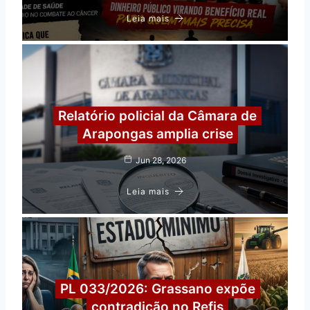
S
Leia mais
E
S
T
Á
M
A
Relatório policial da Câmara de
N
T
Arapongas amplia crise
I
D
Jun 28, 2026
A
C
Leia mais
O
M
A
P
O
I
PL 033/2026: Grassano expõe
O
D
contradição no Refis