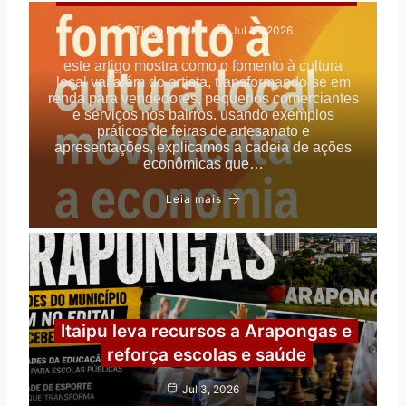
A
R
Tiago Prado
Jul 16, 2026
A
V
este artigo mostra como o fomento à cultura
A
local vai além do artista, transformando-se em
renda para vendedores, pequenos comerciantes
N
e serviços nos bairros. usando exemplos
A
práticos de feiras de artesanato e
C
apresentações, explicamos a cadeia de ações
O
econômicas que…
P
E
Leia mais
D
E
M
A
R
A
Itaipu leva recursos a Arapongas e
P
O
reforça escolas e saúde
N
G
Jul 3, 2026
A