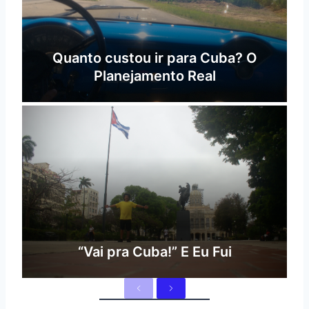
Quanto custou ir para Cuba? O
Planejamento Real
“Vai pra Cuba!” E Eu Fui
A
S
n
e