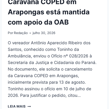
Caravana COPED em
Arapongas está mantida
com apoio da OAB
Por
Redação
julho 30, 2026
O vereador Antônio Aparecido Ribeiro dos
Santos, conhecido como Toninho da
Ambulância, enviou o Ofício nº 028/2026 à
Secretaria da Justiça e Cidadania do Paraná.
No documento, ele solicita o cancelamento
da Caravana COPED em Arapongas,
inicialmente prevista para 13 de agosto.
Toninho assinou o ofício em 10 de julho de
Reflexões
2026. Para justificar o pedido, citou…
Como o fomento à cultura local
C
LEIA MAIS
movimenta a economia do bairro