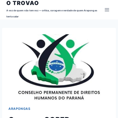
O TROVAO
Pular
para
A voz de quem não tem voz — crítica, coragem e verdade de quem Arapongas
o
tenta calar
Conteúdo
ARAPONGAS