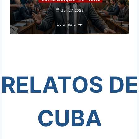
A
O
Jun 27, 2026
A
B
Leia mais
RELATOS DE
CUBA