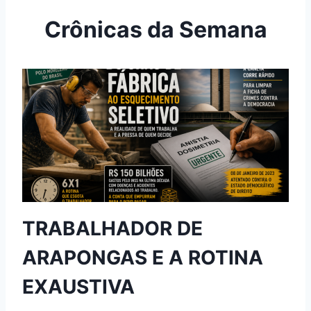
t
g
e
u
Crônicas da Semana
r
i
i
n
o
t
r
e
e
s
TRABALHADOR DE
ARAPONGAS E A ROTINA
EXAUSTIVA