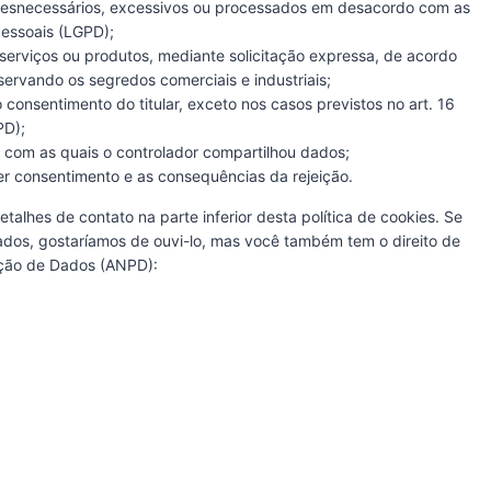
desnecessários, excessivos ou processados em desacordo com as
o
Pessoais (LGPD);
s
serviços ou produtos, mediante solicitação expressa, de acordo
ervando os segredos comerciais e industriais;
onsentimento do titular, exceto nos casos previstos no art. 16
PD);
 com as quais o controlador compartilhou dados;
er consentimento e as consequências da rejeição.
etalhes de contato na parte inferior desta política de cookies. Se
os, gostaríamos de ouvi-lo, mas você também tem o direito de
eção de Dados (ANPD):