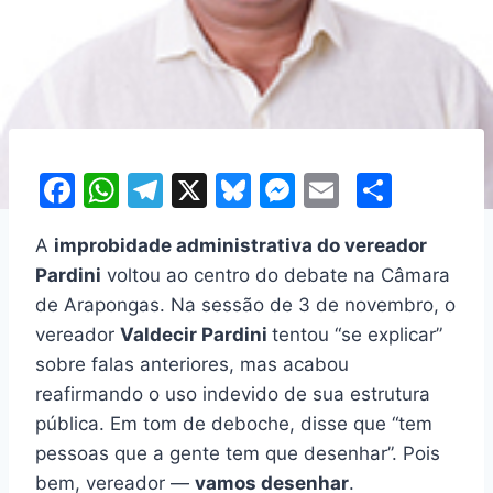
F
W
T
X
Bl
M
E
S
a
h
el
u
e
m
h
A
improbidade administrativa do vereador
c
at
e
e
s
ai
ar
Pardini
voltou ao centro do debate na Câmara
e
s
gr
s
s
l
e
de Arapongas. Na sessão de 3 de novembro, o
b
A
a
k
e
vereador
Valdecir Pardini
tentou “se explicar”
o
p
m
y
n
sobre falas anteriores, mas acabou
o
p
g
reafirmando o uso indevido de sua estrutura
pública. Em tom de deboche, disse que “tem
k
er
pessoas que a gente tem que desenhar”. Pois
bem, vereador —
vamos desenhar
.