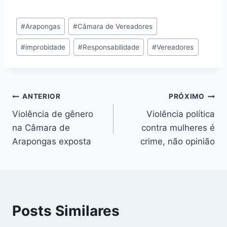
a
h
el
u
e
m
h
c
at
e
e
s
ai
ar
Tags
#
Arapongas
#
Câmara de Vereadores
e
s
gr
s
s
l
e
do
b
A
a
k
e
#
improbidade
#
Responsabilidade
#
Vereadores
Post:
o
p
m
y
n
o
p
g
k
er
Navegação
ANTERIOR
PRÓXIMO
Violência de gênero
Violência política
de
na Câmara de
contra mulheres é
Post
Arapongas exposta
crime, não opinião
Posts Similares