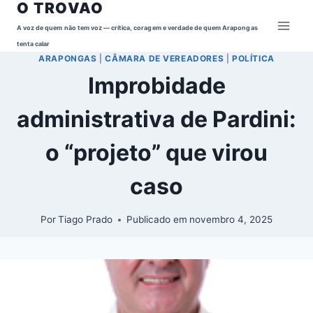
O TROVAO
Pular
para
A voz de quem não tem voz — crítica, coragem e verdade de quem Arapongas
o
tenta calar
ARAPONGAS
|
CÂMARA DE VEREADORES
|
POLÍTICA
Conteúdo
Improbidade
administrativa de Pardini:
o “projeto” que virou
caso
Por
Tiago Prado
Publicado em
novembro 4, 2025