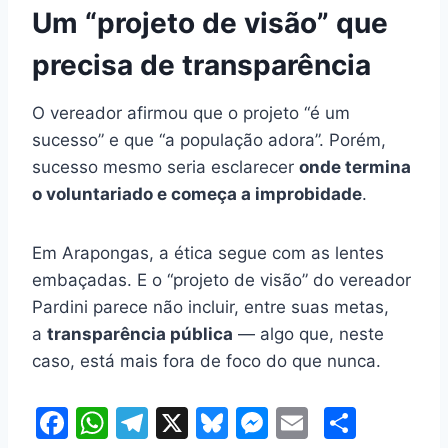
Um “projeto de visão” que
precisa de transparência
O vereador afirmou que o projeto “é um
sucesso” e que “a população adora”. Porém,
sucesso mesmo seria esclarecer
onde termina
o voluntariado e começa a improbidade
.
Em Arapongas, a ética segue com as lentes
embaçadas. E o “projeto de visão” do vereador
Pardini parece não incluir, entre suas metas,
a
transparência pública
— algo que, neste
caso, está mais fora de foco do que nunca.
F
W
T
X
Bl
M
E
S