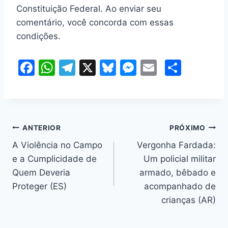
Constituição Federal. Ao enviar seu
comentário, você concorda com essas
condições.
F
W
T
X
Bl
M
E
S
a
h
el
u
e
m
h
c
at
e
e
s
ai
ar
e
s
gr
s
s
l
e
Navegação
b
A
a
k
e
ANTERIOR
PRÓXIMO
o
p
m
y
n
A Violência no Campo
Vergonha Fardada:
de
e a Cumplicidade de
Um policial militar
o
p
g
Post
Quem Deveria
armado, bêbado e
k
er
Proteger (ES)
acompanhado de
crianças (AR)