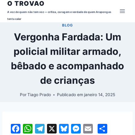
O TROVAO
Pular
para
A voz de quem não tem voz — crítica, coragem e verdade de quem Arapongas
o
tenta calar
BLOG
Conteúdo
Vergonha Fardada: Um
policial militar armado,
bêbado e acompanhado
de crianças
Por
Tiago Prado
Publicado em
janeiro 14, 2025
F
W
T
X
Bl
M
E
S