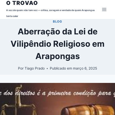
O TROVAO
Pular
para
A voz de quem não tem voz — crítica, coragem e verdade de quem Arapongas
o
tenta calar
BLOG
Conteúdo
Aberração da Lei de
Vilipêndio Religioso em
Arapongas
Por
Tiago Prado
Publicado em
março 6, 2025