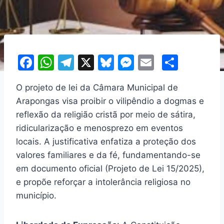
F
W
T
X
Bl
M
E
S
a
h
el
u
e
m
h
O projeto de lei da Câmara Municipal de
c
at
e
e
s
ai
ar
Arapongas visa proibir o vilipêndio a dogmas e
e
s
gr
s
s
l
e
reflexão da religião cristã por meio de sátira,
b
A
a
k
e
ridicularização e menosprezo em eventos
o
p
m
y
n
locais. A justificativa enfatiza a proteção dos
o
p
g
valores familiares e da fé, fundamentando-se
em documento oficial (Projeto de Lei 15/2025),
k
er
e propõe reforçar a intolerância religiosa no
município.