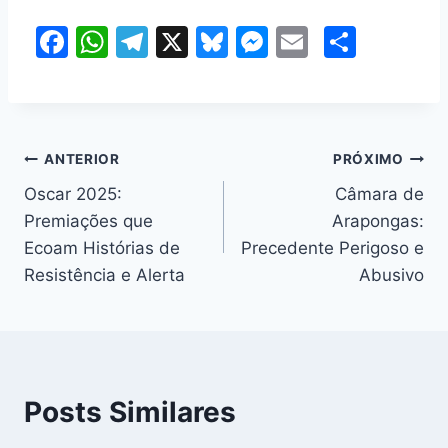
F
W
T
X
Bl
M
E
S
a
h
el
u
e
m
h
c
at
e
e
s
ai
ar
e
s
gr
s
s
l
e
Navegação
b
A
a
k
e
ANTERIOR
PRÓXIMO
o
p
m
y
n
Oscar 2025:
Câmara de
de
Premiações que
Arapongas:
o
p
g
Post
Ecoam Histórias de
Precedente Perigoso e
k
er
Resistência e Alerta
Abusivo
Posts Similares