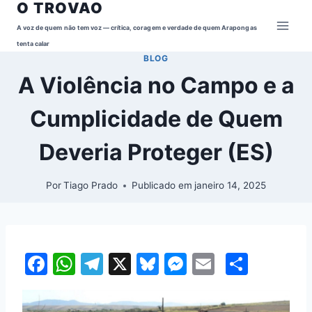
O TROVAO
Pular
para
A voz de quem não tem voz — crítica, coragem e verdade de quem Arapongas
o
tenta calar
BLOG
Conteúdo
A Violência no Campo e a
Cumplicidade de Quem
Deveria Proteger (ES)
Por
Tiago Prado
Publicado em
janeiro 14, 2025
F
W
T
X
Bl
M
E
S
a
h
el
u
e
m
h
c
at
e
e
s
ai
ar