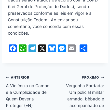
dados serão tratados de acordo com a LGPD
(Lei Geral de Proteção de Dados), sendo
preservados conforme as leis em vigor e a
Constituição Federal. Ao enviar seu
comentário, você concorda com essas
condições.
F
W
T
X
Bl
M
E
S
a
h
el
u
e
m
h
c
at
e
e
s
ai
ar
e
s
gr
s
s
l
e
Navegação
b
A
a
k
e
ANTERIOR
PRÓXIMO
o
p
m
y
n
A Violência no Campo
Vergonha Fardada:
de
e a Cumplicidade de
Um policial militar
o
p
g
Post
Quem Deveria
armado, bêbado e
k
er
Proteger (EN)
acompanhado de