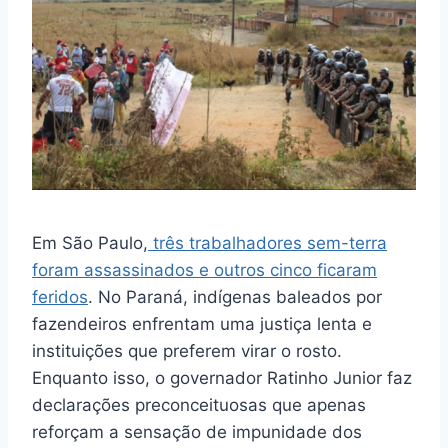
e
s
gr
s
s
l
e
b
A
a
k
e
o
p
m
y
n
o
p
g
k
er
Em São Paulo,
três trabalhadores sem-terra
foram assassinados e outros cinco ficaram
feridos
. No Paraná, indígenas baleados por
fazendeiros enfrentam uma justiça lenta e
instituições que preferem virar o rosto.
Enquanto isso, o governador Ratinho Junior faz
declarações preconceituosas que apenas
reforçam a sensação de impunidade dos