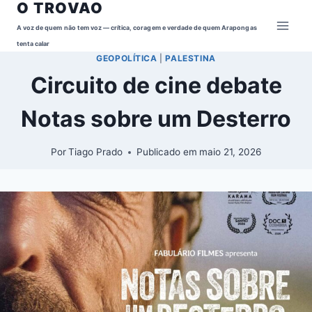
O TROVAO
Pular
para
A voz de quem não tem voz — crítica, coragem e verdade de quem Arapongas
o
tenta calar
GEOPOLÍTICA
|
PALESTINA
Conteúdo
Circuito de cine debate
Notas sobre um Desterro
Por
Tiago Prado
Publicado em
maio 21, 2026