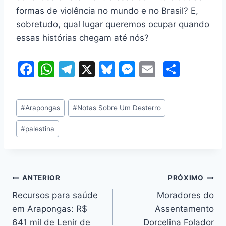
formas de violência no mundo e no Brasil? E,
sobretudo, qual lugar queremos ocupar quando
essas histórias chegam até nós?
F
W
T
X
Bl
M
E
S
a
h
el
u
e
m
h
c
at
e
e
s
ai
ar
Tags
#
Arapongas
#
Notas Sobre Um Desterro
e
s
gr
s
s
l
e
do
b
A
a
k
e
#
palestina
Post:
o
p
m
y
n
o
p
g
k
er
Navegação
ANTERIOR
PRÓXIMO
Recursos para saúde
Moradores do
de
em Arapongas: R$
Assentamento
Post
641 mil de Lenir de
Dorcelina Folador