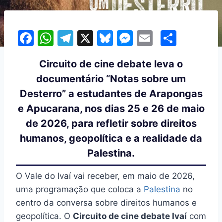
F
W
T
X
Bl
M
E
S
a
h
el
u
e
m
h
Circuito de cine debate leva o
c
at
e
e
s
ai
ar
documentário “Notas sobre um
e
s
gr
s
s
l
e
Desterro” a estudantes de Arapongas
b
A
a
k
e
e Apucarana, nos dias 25 e 26 de maio
o
p
m
y
n
de 2026, para refletir sobre direitos
o
p
g
humanos, geopolítica e a realidade da
k
er
Palestina.
O Vale do Ivaí vai receber, em maio de 2026,
uma programação que coloca a
Palestina
no
centro da conversa sobre direitos humanos e
geopolítica. O
Circuito de cine debate Ivaí
com