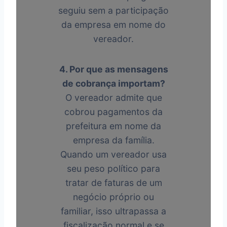
seguiu sem a participação
da empresa em nome do
vereador.
4. Por que as mensagens
de cobrança importam?
O vereador admite que
cobrou pagamentos da
prefeitura em nome da
empresa da família.
Quando um vereador usa
seu peso político para
tratar de faturas de um
negócio próprio ou
familiar, isso ultrapassa a
fiscalização normal e se