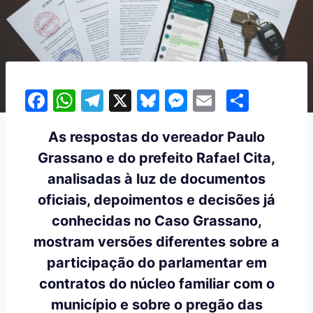
F
W
T
X
Bl
M
E
S
a
h
el
u
e
m
h
As respostas do vereador Paulo
c
at
e
e
s
ai
ar
Grassano e do prefeito Rafael Cita,
e
s
gr
s
s
l
e
analisadas à luz de documentos
b
A
a
k
e
oficiais, depoimentos e decisões já
o
p
m
y
n
conhecidas no Caso Grassano,
o
p
g
mostram versões diferentes sobre a
k
er
participação do parlamentar em
contratos do núcleo familiar com o
município e sobre o pregão das