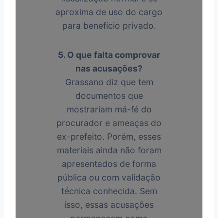
aproxima de uso do cargo
para benefício privado.
5. O que falta comprovar
nas acusações?
Grassano diz que tem
documentos que
mostrariam má-fé do
procurador e ameaças do
ex-prefeito. Porém, esses
materiais ainda não foram
apresentados de forma
pública ou com validação
técnica conhecida. Sem
isso, essas acusações