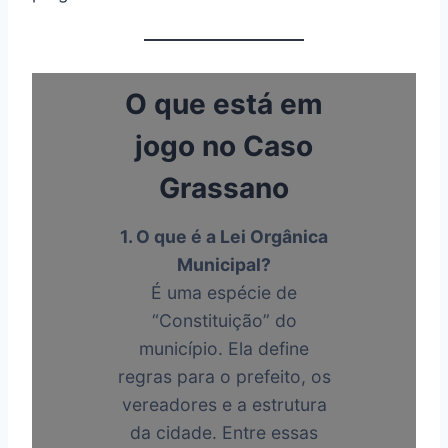
O que está em
jogo no Caso
Grassano
1. O que é a Lei Orgânica
Municipal?
É uma espécie de
“Constituição” do
município. Ela define
regras para o prefeito, os
vereadores e a estrutura
da cidade. Entre essas