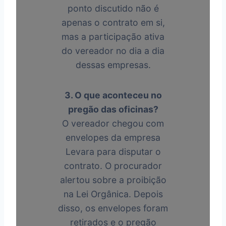
ponto discutido não é
apenas o contrato em si,
mas a participação ativa
do vereador no dia a dia
dessas empresas.
3. O que aconteceu no
pregão das oficinas?
O vereador chegou com
envelopes da empresa
Levara para disputar o
contrato. O procurador
alertou sobre a proibição
na Lei Orgânica. Depois
disso, os envelopes foram
retirados e o pregão