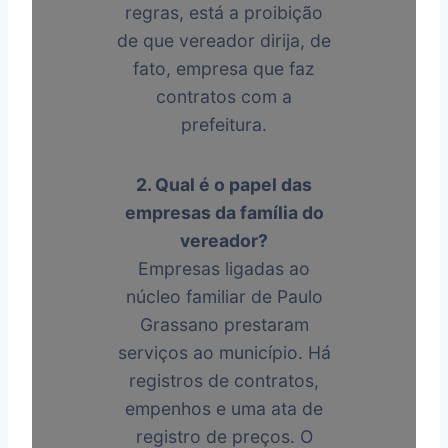
regras, está a proibição
de que vereador dirija, de
fato, empresa que faz
contratos com a
prefeitura.
2. Qual é o papel das
empresas da família do
vereador?
Empresas ligadas ao
núcleo familiar de Paulo
Grassano prestaram
serviços ao município. Há
registros de contratos,
empenhos e uma ata de
registro de preços. O