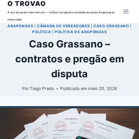
O TROVAO
Pular
para
A voz de quem não tem voz — crítica, coragem e verdade de quem Arapongas
o
tenta calar
ARAPONGAS
|
CÂMARA DE VEREADORES
|
CASO GRASSANO
|
Conteúdo
POLÍTICA
|
POLÍTICA DE ARAPONGAS
Caso Grassano –
contratos e pregão em
disputa
Por
Tiago Prado
Publicado em
maio 20, 2026