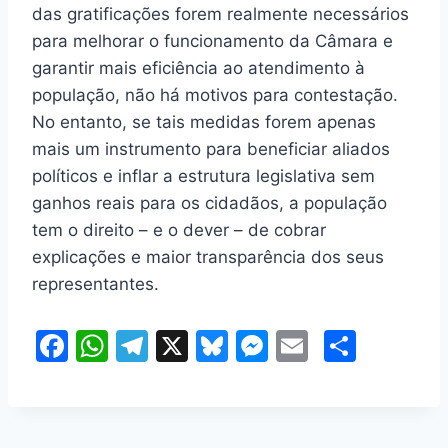
das gratificações forem realmente necessários
para melhorar o funcionamento da Câmara e
garantir mais eficiência ao atendimento à
população, não há motivos para contestação.
No entanto, se tais medidas forem apenas
mais um instrumento para beneficiar aliados
políticos e inflar a estrutura legislativa sem
ganhos reais para os cidadãos, a população
tem o direito – e o dever – de cobrar
explicações e maior transparência dos seus
representantes.
F
W
T
X
Bl
M
E
S
a
h
el
u
e
m
h
c
at
e
e
s
ai
ar
e
s
gr
s
s
l
e