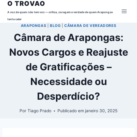
O TROVAO
Pular
para
A voz de quem não tem voz — crítica, coragem e verdade de quem Arapongas
o
tenta calar
ARAPONGAS
|
BLOG
|
CÂMARA DE VEREADORES
Conteúdo
Câmara de Arapongas:
Novos Cargos e Reajuste
de Gratificações –
Necessidade ou
Desperdício?
Por
Tiago Prado
Publicado em
janeiro 30, 2025