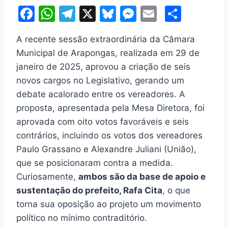
F
W
T
X
Bl
M
E
S
a
h
el
u
e
m
h
A recente sessão extraordinária da Câmara
c
at
e
e
s
ai
ar
Municipal de Arapongas, realizada em 29 de
e
s
gr
s
s
l
e
janeiro de 2025, aprovou a criação de seis
b
A
a
k
e
novos cargos no Legislativo, gerando um
o
p
m
y
n
debate acalorado entre os vereadores. A
o
p
g
proposta, apresentada pela Mesa Diretora, foi
aprovada com oito votos favoráveis e seis
k
er
contrários, incluindo os votos dos vereadores
Paulo Grassano e Alexandre Juliani (União),
que se posicionaram contra a medida.
Curiosamente,
ambos são da base de apoio e
sustentação do prefeito, Rafa Cita
, o que
torna sua oposição ao projeto um movimento
político no mínimo contraditório.