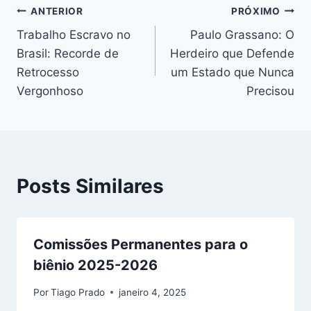
Navegação
b
A
a
k
e
ANTERIOR
PRÓXIMO
o
p
m
y
n
Trabalho Escravo no
Paulo Grassano: O
de
Brasil: Recorde de
Herdeiro que Defende
o
p
g
Post
Retrocesso
um Estado que Nunca
k
er
Vergonhoso
Precisou
Posts Similares
Comissões Permanentes para o
biênio 2025-2026
Por
Tiago Prado
janeiro 4, 2025