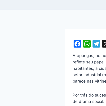
F
W
T
a
h
e
Arapongas, no nor
c
at
e
reflete seu papel
e
s
g
habitantes, a ci
b
A
a
setor industrial 
o
p
parece nas vitrin
o
p
k
Por trás do suces
de drama social.