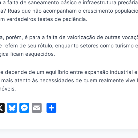
a falta de saneamento básico e infraestrutura precária
na? Ruas que não acompanham o crescimento populacio
em verdadeiros testes de paciência.
ra, porém, é para a falta de valorização de outras voca
 refém de seu rótulo, enquanto setores como turismo e
gica ficam esquecidos.
e depende de um equilíbrio entre expansão industrial e 
 mais atento às necessidades de quem realmente vive l
móveis.
X
Bl
M
E
S
l
u
e
m
h
e
s
ai
ar
r
s
s
l
e