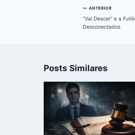
b
A
a
Navegação
ANTERIOR
o
p
“Vai Descer” e a Futi
de
o
p
Desconectados
Post
k
Posts Similares