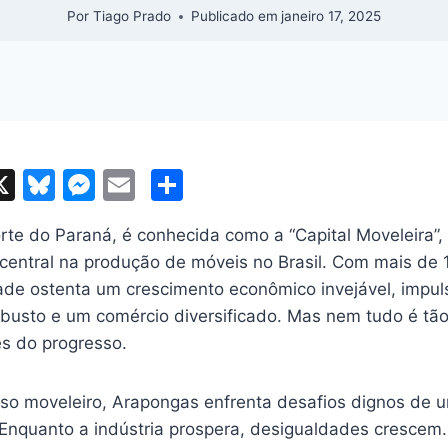
Por
Tiago Prado
Publicado em
janeiro 17, 2025
X
Bl
M
E
S
l
u
e
m
h
te do Paraná, é conhecida como a “Capital Moveleira”, 
e
s
ai
ar
 central na produção de móveis no Brasil. Com mais de 
r
s
s
l
e
dade ostenta um crescimento econômico invejável, impu
k
e
robusto e um comércio diversificado. Mas nem tudo é tão
m
y
n
es do progresso.
g
er
so moveleiro, Arapongas enfrenta desafios dignos de um
 Enquanto a indústria prospera, desigualdades crescem.