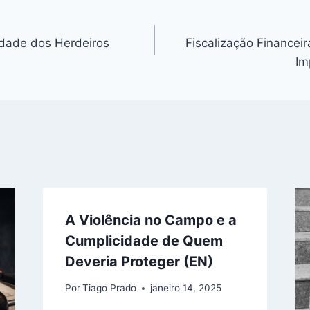
k
e
m
y
n
lidade dos Herdeiros
Fiscalização Financeir
g
Im
er
A Violência no Campo e a
Cumplicidade de Quem
Deveria Proteger (EN)
Por
Tiago Prado
janeiro 14, 2025