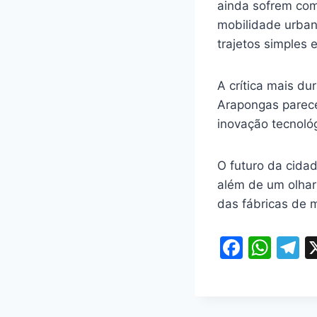
ainda sofrem com 
mobilidade urba
trajetos simples 
A crítica mais du
Arapongas parece
inovação tecnoló
O futuro da cidad
além de um olhar
das fábricas de 
F
W
T
a
h
e
c
at
e
e
s
g