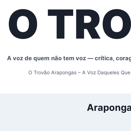
O TR
Pular
para
o
Conteúdo
A voz de quem não tem voz — crítica, cor
O Trovão Arapongas – A Voz Daqueles Qu
Arapongas