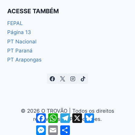
ACESSE TAMBÉM
FEPAL
Página 13
PT Nacional
PT Paraná
PT Arapongas
© 2026 O TROVÃO | Todos os direitos
Facebook
WhatsApp
Telegram
X
Bluesky
reservados à TP Produções.
Messenger
Email
Share