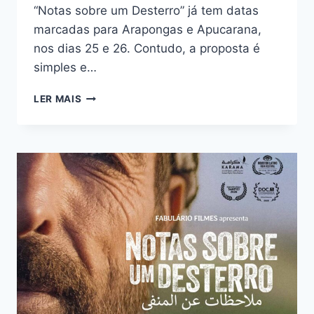
“Notas sobre um Desterro” já tem datas
marcadas para Arapongas e Apucarana,
nos dias 25 e 26. Contudo, a proposta é
simples e…
CIRCUITO
LER MAIS
DE
CINE
DEBATE
NOTAS
SOBRE
UM
DESTERRO