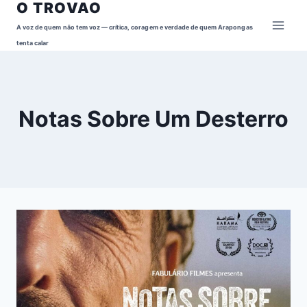
O TROVAO
Pular
para
A voz de quem não tem voz — crítica, coragem e verdade de quem Arapongas
o
tenta calar
Conteúdo
Notas Sobre Um Desterro