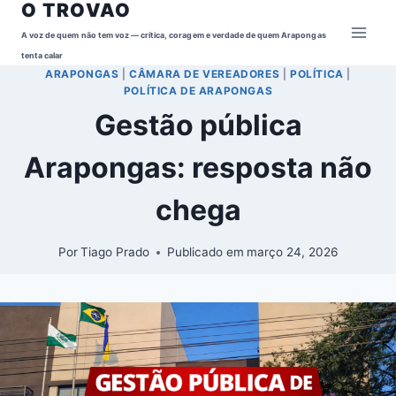
O TROVAO
Pular
para
A voz de quem não tem voz — crítica, coragem e verdade de quem Arapongas
o
tenta calar
ARAPONGAS
|
CÂMARA DE VEREADORES
|
POLÍTICA
|
Conteúdo
POLÍTICA DE ARAPONGAS
Gestão pública
Arapongas: resposta não
chega
Por
Tiago Prado
Publicado em
março 24, 2026