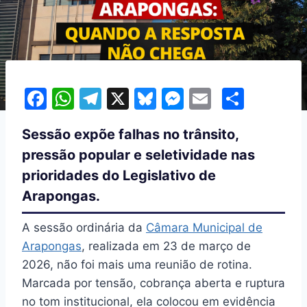
F
W
T
X
Bl
M
E
S
a
h
el
u
e
m
h
Sessão expõe falhas no trânsito,
c
at
e
e
s
ai
ar
pressão popular e seletividade nas
e
s
gr
s
s
l
e
prioridades do Legislativo de
b
A
a
k
e
Arapongas.
o
p
m
y
n
o
p
g
A sessão ordinária da
Câmara Municipal de
k
er
Arapongas
, realizada em 23 de março de
2026, não foi mais uma reunião de rotina.
Marcada por tensão, cobrança aberta e ruptura
no tom institucional, ela colocou em evidência