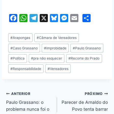
F
W
T
X
Bl
M
E
S
a
h
el
u
e
m
h
c
at
e
e
s
ai
ar
Tags
#
Arapongas
#
Câmara de Vereadores
e
s
gr
s
s
l
e
do
b
A
a
k
e
#
Caso Grassano
#
improbidade
#
Paulo Grassano
Post:
o
p
m
y
n
#
Política
#
pra não esquecer
#
Recorte do Prado
o
p
g
#
Responsabilidade
#
Vereadores
k
er
Navegação
ANTERIOR
PRÓXIMO
Paulo Grassano: o
Parecer de Arnaldo do
de
problema nunca foi o
Povo tenta barrar