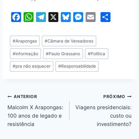
F
W
T
X
Bl
M
E
S
a
h
el
u
e
m
h
c
at
e
e
s
ai
ar
Tags
#
Arapongas
#
Câmara de Vereadores
e
s
gr
s
s
l
e
do
b
A
a
k
e
#
informação
#
Paulo Grassano
#
Política
Post:
o
p
m
y
n
#
pra não esquecer
#
Responsabilidade
o
p
g
k
er
Navegação
ANTERIOR
PRÓXIMO
Malcolm X Arapongas:
Viagens presidenciais:
de
100 anos de legado e
custo ou
Post
resistência
investimento?