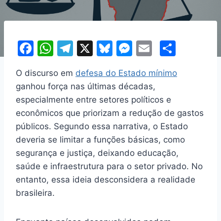
F
W
T
X
Bl
M
E
S
a
h
el
u
e
m
h
O discurso em
defesa do Estado mínimo
c
at
e
e
s
ai
ar
ganhou força nas últimas décadas,
e
s
gr
s
s
l
e
especialmente entre setores políticos e
b
A
a
k
e
econômicos que priorizam a redução de gastos
o
p
m
y
n
públicos. Segundo essa narrativa, o Estado
o
p
g
deveria se limitar a funções básicas, como
segurança e justiça, deixando educação,
k
er
saúde e infraestrutura para o setor privado. No
entanto, essa ideia desconsidera a realidade
brasileira.