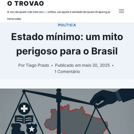
O TROVAO
Pular
para
A voz de quem não tem voz — crítica, coragem e verdade de quem Arapongas
o
tenta calar
POLÍTICA
Conteúdo
Estado mínimo: um mito
perigoso para o Brasil
Por
Tiago Prado
Publicado em
maio 20, 2025
1 Comentário