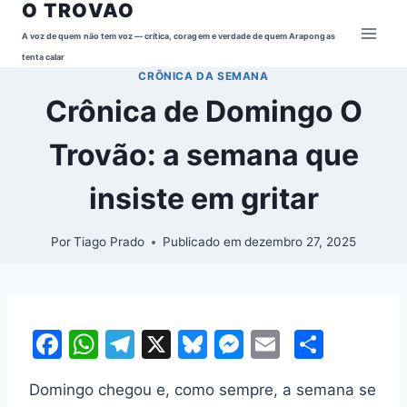
O TROVAO
Pular
para
A voz de quem não tem voz — crítica, coragem e verdade de quem Arapongas
o
tenta calar
CRÔNICA DA SEMANA
Conteúdo
Crônica de Domingo O
Trovão: a semana que
insiste em gritar
Por
Tiago Prado
Publicado em
dezembro 27, 2025
F
W
T
X
Bl
M
E
S
a
h
el
u
e
m
h
Domingo chegou e, como sempre, a semana se
c
at
e
e
s
ai
ar