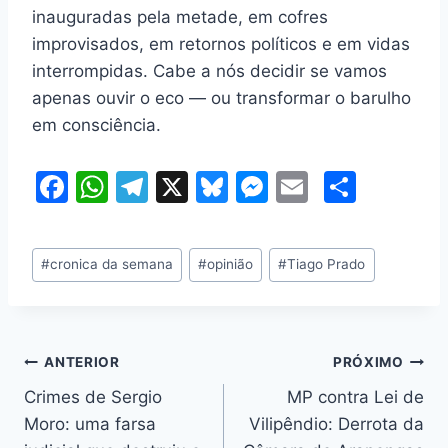
inauguradas pela metade, em cofres
improvisados, em retornos políticos e em vidas
interrompidas. Cabe a nós decidir se vamos
apenas ouvir o eco — ou transformar o barulho
em consciência.
F
W
T
X
Bl
M
E
S
a
h
el
u
e
m
h
c
at
e
e
s
ai
ar
Tags
#
cronica da semana
#
opinião
#
Tiago Prado
e
s
gr
s
s
l
e
do
b
A
a
k
e
Post:
o
p
m
y
n
Navegação
ANTERIOR
PRÓXIMO
o
p
g
Crimes de Sergio
MP contra Lei de
k
er
de
Moro: uma farsa
Vilipêndio: Derrota da