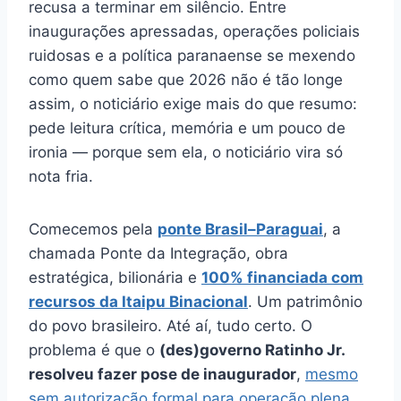
recusa a terminar em silêncio. Entre
e
s
gr
s
s
l
e
inaugurações apressadas, operações policiais
b
A
a
k
e
ruidosas e a política paranaense se mexendo
o
p
m
y
n
como quem sabe que 2026 não é tão longe
o
p
g
assim, o noticiário exige mais do que resumo:
pede leitura crítica, memória e um pouco de
k
er
ironia — porque sem ela, o noticiário vira só
nota fria.
Comecemos pela
ponte Brasil–Paraguai
, a
chamada Ponte da Integração, obra
estratégica, bilionária e
100% financiada com
recursos da Itaipu Binacional
. Um patrimônio
do povo brasileiro. Até aí, tudo certo. O
problema é que o
(des)governo Ratinho Jr.
resolveu fazer pose de inaugurador
,
mesmo
sem autorização formal para operação plena