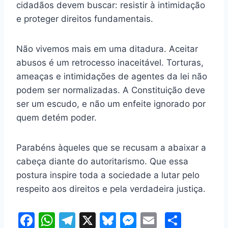
cidadãos devem buscar: resistir à intimidação
e proteger direitos fundamentais.
Não vivemos mais em uma ditadura. Aceitar
abusos é um retrocesso inaceitável. Torturas,
ameaças e intimidações de agentes da lei não
podem ser normalizadas. A Constituição deve
ser um escudo, e não um enfeite ignorado por
quem detém poder.
Parabéns àqueles que se recusam a abaixar a
cabeça diante do autoritarismo. Que essa
postura inspire toda a sociedade a lutar pelo
respeito aos direitos e pela verdadeira justiça.
F
W
T
X
Bl
M
E
S