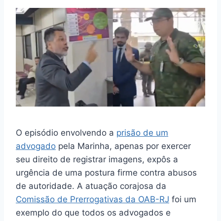
a
h
el
u
e
m
h
c
at
e
e
s
ai
ar
e
s
gr
s
s
l
e
b
A
a
k
e
o
p
m
y
n
o
p
g
k
er
O episódio envolvendo a
prisão de um
advogado
pela Marinha, apenas por exercer
seu direito de registrar imagens, expôs a
urgência de uma postura firme contra abusos
de autoridade. A atuação corajosa da
Comissão de Prerrogativas da OAB-RJ
foi um
exemplo do que todos os advogados e