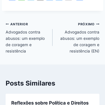
a
h
el
u
e
m
h
c
at
e
e
s
ai
ar
e
s
gr
s
s
l
e
Navegação
b
A
a
k
e
ANTERIOR
PRÓXIMO
o
p
m
y
n
Advogados contra
Advogados contra
de
abusos: um exemplo
abusos: um exemplo
o
p
g
Post
de coragem e
de coragem e
k
er
resistência
resistência (EN)
Posts Similares
Reflexões sobre Política e Direitos