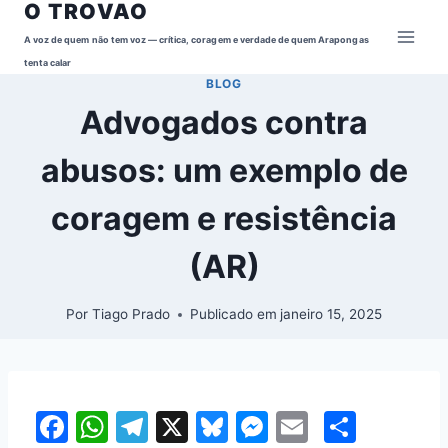
O TROVAO
Pular
para
A voz de quem não tem voz — crítica, coragem e verdade de quem Arapongas
o
tenta calar
BLOG
Conteúdo
Advogados contra
abusos: um exemplo de
coragem e resistência
(AR)
Por
Tiago Prado
Publicado em
janeiro 15, 2025
F
W
T
X
Bl
M
E
S