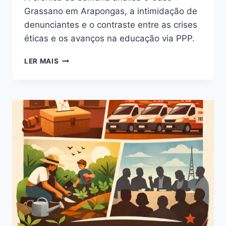
Grassano em Arapongas, a intimidação de
denunciantes e o contraste entre as crises
éticas e os avanços na educação via PPP.
QUANDO
LER MAIS
A
DENÚNCIA
INCOMODA,
O
PODER
REAGE
EM
ARAPONGAS