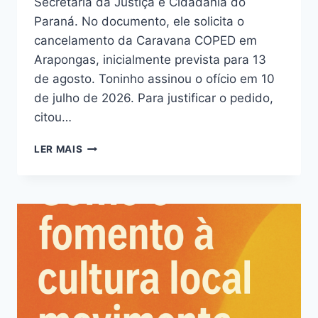
Secretaria da Justiça e Cidadania do
Paraná. No documento, ele solicita o
cancelamento da Caravana COPED em
Arapongas, inicialmente prevista para 13
de agosto. Toninho assinou o ofício em 10
de julho de 2026. Para justificar o pedido,
citou…
CARAVANA
LER MAIS
COPED
EM
ARAPONGAS
ESTÁ
MANTIDA
COM
APOIO
DA
OAB