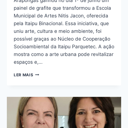
Arapongas ganhou no dia 1º de junho um
painel de grafite que transformou a Escola
Municipal de Artes Nitis Jacon, oferecida
pela Itaipu Binacional. Essa iniciativa, que
uniu arte, cultura e meio ambiente, foi
possível graças ao Núcleo de Cooperação
Socioambiental da Itaipu Parquetec. A ação
mostra como a arte urbana pode revitalizar
espaços e,…
GRAFITE
LER MAIS
EM
ARAPONGAS:
ARTE
E
MEIO
AMBIENTE
COM
ITAIPU