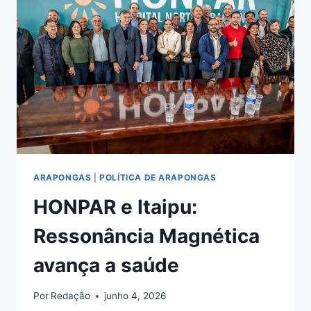
A
ECONOMIA
DO
BAIRRO
ARAPONGAS
|
POLÍTICA DE ARAPONGAS
HONPAR e Itaipu:
Ressonância Magnética
avança a saúde
Por
Redação
junho 4, 2026