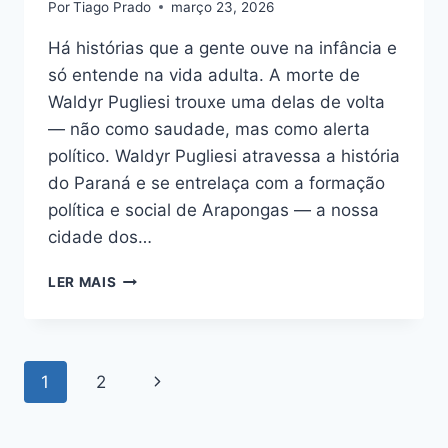
Por
Tiago Prado
março 23, 2026
Há histórias que a gente ouve na infância e
só entende na vida adulta. A morte de
Waldyr Pugliesi trouxe uma delas de volta
— não como saudade, mas como alerta
político. Waldyr Pugliesi atravessa a história
do Paraná e se entrelaça com a formação
política e social de Arapongas — a nossa
cidade dos…
WALDYR
LER MAIS
PUGLIESI:
A
VELHA
MENTIRA
Navegação
Página
1
2
QUE
INSISTE
da
Seguinte
POLÍTICA
BRASILEIRA