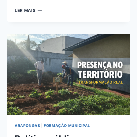
POLÍTICA
LER MAIS
EM
ARAPONGAS:
VOTO,
HORTA
E
SIRENE
ARAPONGAS
|
FORMAÇÃO MUNICIPAL