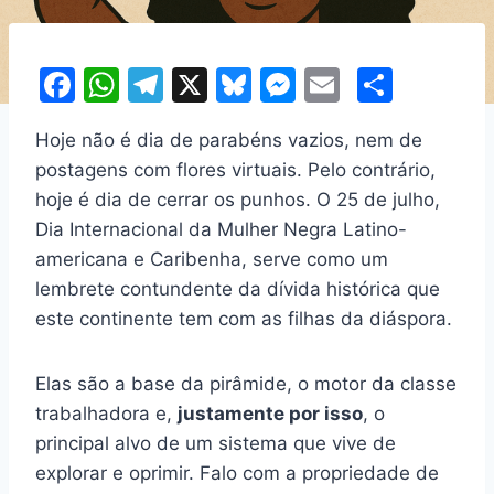
F
W
T
X
Bl
M
E
S
a
h
el
u
e
m
h
Hoje não é dia de parabéns vazios, nem de
c
at
e
e
s
ai
ar
postagens com flores virtuais. Pelo contrário,
e
s
gr
s
s
l
e
hoje é dia de cerrar os punhos. O 25 de julho,
b
A
a
k
e
Dia Internacional da Mulher Negra Latino-
o
p
m
y
n
americana e Caribenha, serve como um
o
p
g
lembrete contundente da dívida histórica que
este continente tem com as filhas da diáspora.
k
er
Elas são a base da pirâmide, o motor da classe
trabalhadora e,
justamente por isso
, o
principal alvo de um sistema que vive de
explorar e oprimir. Falo com a propriedade de