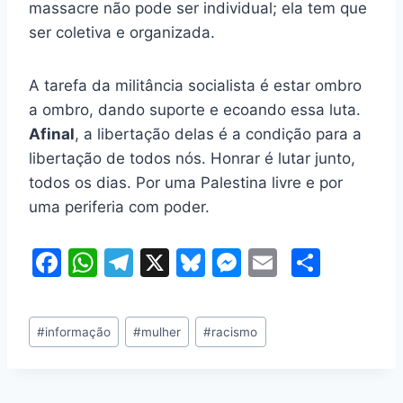
massacre não pode ser individual; ela tem que
ser coletiva e organizada.
A tarefa da militância socialista é estar ombro
a ombro, dando suporte e ecoando essa luta.
Afinal
, a libertação delas é a condição para a
libertação de todos nós. Honrar é lutar junto,
todos os dias. Por uma Palestina livre e por
uma periferia com poder.
F
W
T
X
Bl
M
E
S
a
h
el
u
e
m
h
c
at
e
e
s
ai
ar
Tags
#
informação
#
mulher
#
racismo
e
s
gr
s
s
l
e
do
b
A
a
k
e
Post: