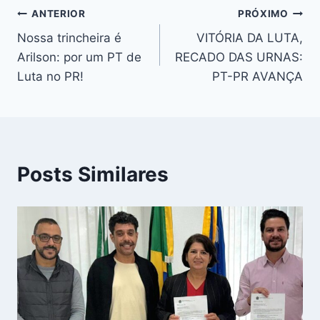
o
p
m
y
n
Navegação
ANTERIOR
PRÓXIMO
o
p
g
Nossa trincheira é
VITÓRIA DA LUTA,
k
er
de
Arilson: por um PT de
RECADO DAS URNAS:
Post
Luta no PR!
PT-PR AVANÇA
Posts Similares