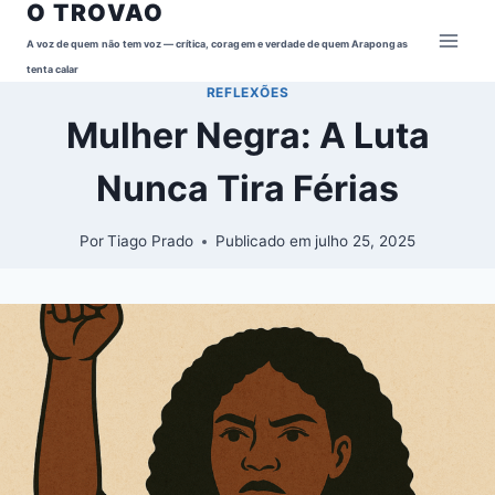
O TROVAO
Pular
para
A voz de quem não tem voz — crítica, coragem e verdade de quem Arapongas
o
tenta calar
REFLEXÕES
Conteúdo
Mulher Negra: A Luta
Nunca Tira Férias
Por
Tiago Prado
Publicado em
julho 25, 2025