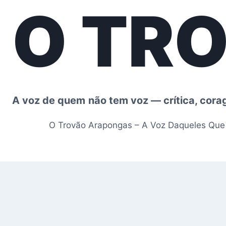
O TR
Pular
para
o
Conteúdo
A voz de quem não tem voz — crítica, cor
O Trovão Arapongas – A Voz Daqueles Qu