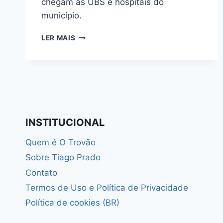
chegam às UBS e hospitais do
município.
RECURSOS
LER MAIS
PARA
SAÚDE
EM
ARAPONGAS:
R$
641
MIL
DE
INSTITUCIONAL
LENIR
DE
Quem é O Trovão
ASSIS
Sobre Tiago Prado
Contato
Termos de Uso e Política de Privacidade
Política de cookies (BR)