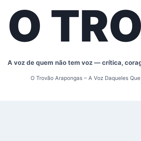
O TR
Pular
para
o
Conteúdo
A voz de quem não tem voz — crítica, cor
O Trovão Arapongas – A Voz Daqueles Qu